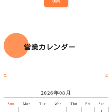
営業カレンダー
«
»
2026年08月
日
月
火
水
木
金
土
1